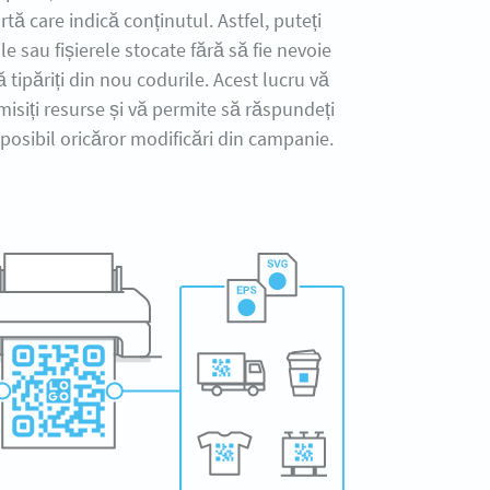
tă care indică conținutul. Astfel, puteți
le sau fișierele stocate fără să fie nevoie
ă tipăriți din nou codurile. Acest lucru vă
isiți resurse și vă permite să răspundeți
posibil oricăror modificări din campanie.