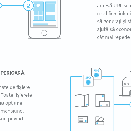
adresă URL scur
modifica linkuri
să generați și s
ajută să econom
cât mai repede 
SUPERIOARĂ
ate de fișiere
 Toate fișierele
ună opțiune
dimensiune,
uri privind