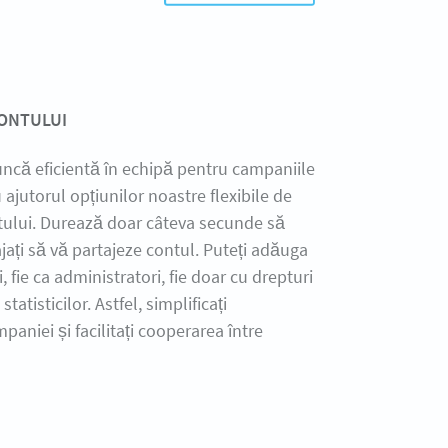
ONTULUI
ncă eficientă în echipă pentru campaniile
 ajutorul opțiunilor noastre flexibile de
tului. Durează doar câteva secunde să
gajați să vă partajeze contul. Puteți adăuga
i, fie ca administratori, fie doar cu drepturi
statisticilor. Astfel, simplificați
paniei și facilitați cooperarea între