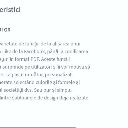
ristici
I QR
varietate de funcții: de la afișarea unui
v Like de la Facebook, până la codificarea
ețuri în format PDF. Aceste funcții
r surprinde pe utilizatori și îi vor motiva să
e. La pasul următor, personalizați
erate selectând culorile și formele și
l societății dvs. Sau pur și simplu
dintre șabloanele de design deja realizate.