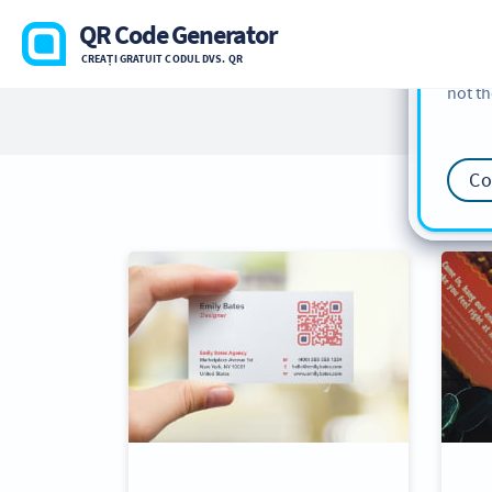
cookie
QR Code Generator
find m
CREAȚI GRATUIT CODUL DVS. QR
our
Co
not th
Co