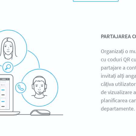
PARTAJAREA C
Organizați o mu
cu coduri QR cu
partajare a con
invitați alți an
câțiva utilizator
de vizualizare a 
planificarea cam
departamente.