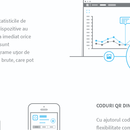
tisticile de
dispozitive au
a imediat orice
 sunt
agrame ușor de
e brute, care pot
CODURI QR DI
Cu ajutorul cod
flexibilitate c