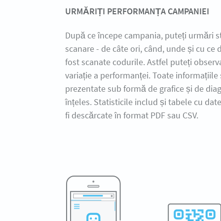
URMĂRIȚI PERFORMANȚA CAMPANIEI
După ce începe campania, puteți urmări sta
scanare - de câte ori, când, unde și cu ce 
fost scanate codurile. Astfel puteți observ
variație a performanței. Toate informațiile
prezentate sub formă de grafice și de di
înțeles. Statisticile includ și tabele cu dat
fi descărcate în format PDF sau CSV.