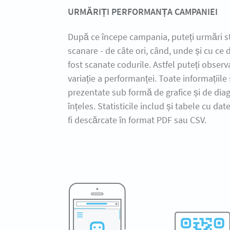
URMĂRIȚI PERFORMANȚA CAMPANIEI
După ce începe campania, puteți urmări sta
scanare - de câte ori, când, unde și cu ce 
fost scanate codurile. Astfel puteți observ
variație a performanței. Toate informațiile
prezentate sub formă de grafice și de di
înțeles. Statisticile includ și tabele cu dat
fi descărcate în format PDF sau CSV.