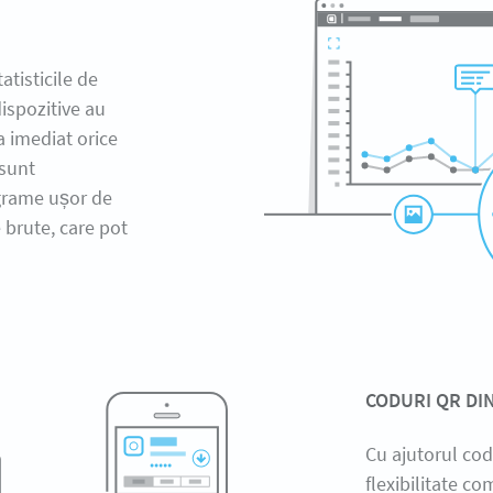
tisticile de
dispozitive au
a imediat orice
 sunt
agrame ușor de
e brute, care pot
CODURI QR DI
Cu ajutorul cod
flexibilitate c