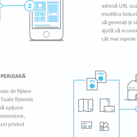
adresă URL scur
modifica linkuri
să generați și s
ajută să econom
cât mai repede 
SUPERIOARĂ
ate de fișiere
 Toate fișierele
ună opțiune
dimensiune,
uri privind