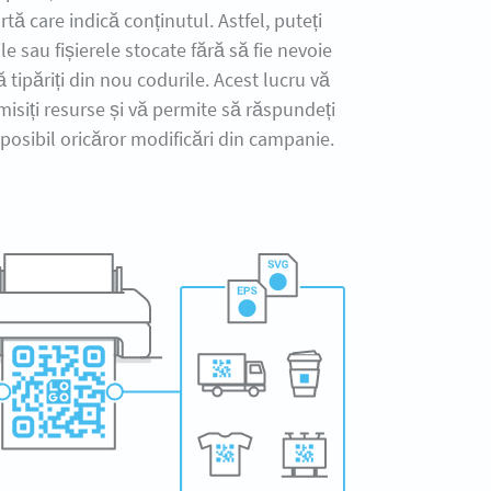
tă care indică conținutul. Astfel, puteți
le sau fișierele stocate fără să fie nevoie
ă tipăriți din nou codurile. Acest lucru vă
isiți resurse și vă permite să răspundeți
posibil oricăror modificări din campanie.