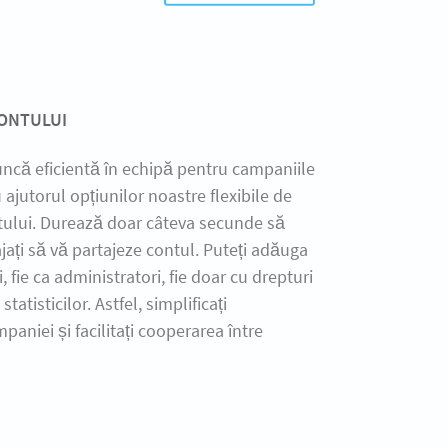
ONTULUI
ncă eficientă în echipă pentru campaniile
 ajutorul opțiunilor noastre flexibile de
tului. Durează doar câteva secunde să
gajați să vă partajeze contul. Puteți adăuga
i, fie ca administratori, fie doar cu drepturi
statisticilor. Astfel, simplificați
paniei și facilitați cooperarea între