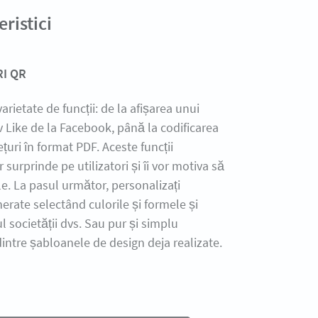
ristici
I QR
varietate de funcții: de la afișarea unui
v Like de la Facebook, până la codificarea
ețuri în format PDF. Aceste funcții
r surprinde pe utilizatori și îi vor motiva să
e. La pasul următor, personalizați
erate selectând culorile și formele și
l societății dvs. Sau pur și simplu
dintre șabloanele de design deja realizate.