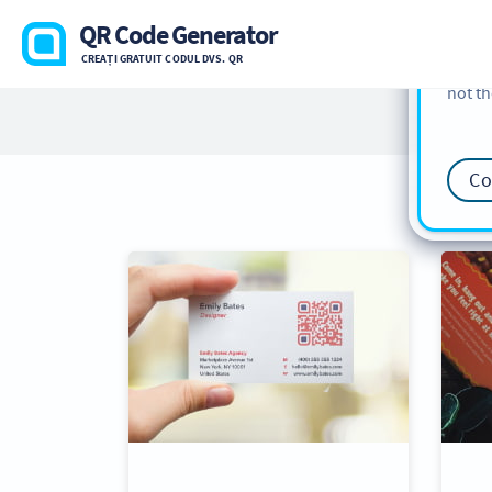
cookie
QR Code Generator
find m
CREAȚI GRATUIT CODUL DVS. QR
our
Co
not th
Co