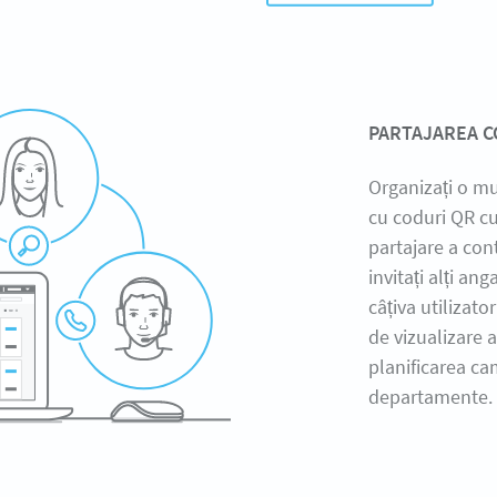
PARTAJAREA C
Organizați o mu
cu coduri QR cu
partajare a con
invitați alți an
câțiva utilizator
de vizualizare a 
planificarea cam
departamente.