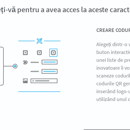
eți-vă pentru a avea acces la aceste caracte
CREARE CODUR
Alegeți dintr-o 
buton interacti
unei liste de pr
inovatoare îi vo
scaneze coduril
codurile QR gen
inserând logo-u
utilizând unul 